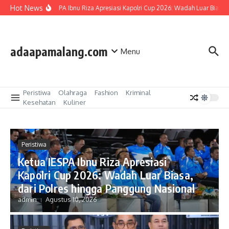
Lewati ke konten
Hot News
Ketua IESPA Ibnu Riza Apresiasi Kapolri Cup 2026: Wadah Luar Biasa, 
adaapamalang.com
Menu
Peristiwa
Olahraga
Fashion
Kriminal
Kesehatan
Kuliner
Peristiwa
Ketua IESPA Ibnu Riza Apresiasi
Kapolri Cup 2026: Wadah Luar Biasa,
dari Polres hingga Panggung Nasional
admin
Agustus 10, 2026