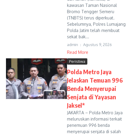
kawasan Taman Nasional
Bromo Tengger Semeru
(TNBTS) terus diperkuat.
Sebelumnya, Polres Lumajang
Polda Jatim telah membuat
sekat bak...
admin
Agustus 9, 2026
Read More
Peristiwa
Polda Metro Jaya
Jelaskan Temuan 996
Benda Menyerupai
Senjata di Yayasan
Jaksel*
JAKARTA – Polda Metro Jaya
meluruskan informasi terkait
penemuan 996 benda
menyerupai senjata di salah