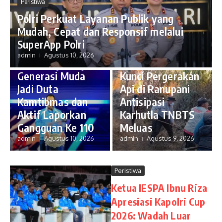
Peristiwa
Polri Perkuat Layanan Publik yang
Peristiwa
Mudah, Cepat dan Responsif melalui
Kapolri Tutup E-
SuperApp Polri
Peristiwa
sports Kapolri
admin
Agustus 10, 2026
Cup 2026, Ajak
Polres Lumajang
Generasi Muda
Kunci Pergerakan
Jadi Duta
Api di Ranupani
Kamtibmas dan
Antisipasi
Aktif Laporkan
Karhutla TNBTS
Gangguan Ke 110
Meluas
admin
Agustus 10, 2026
admin
Agustus 9, 2026
Peristiwa
Ketua IESPA Ibnu Riza
Apresiasi Kapolri Cup
2026: Wadah Luar