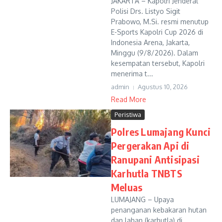
JAKARTA – Kapolri Jenderal
Polisi Drs. Listyo Sigit
Prabowo, M.Si. resmi menutup
E-Sports Kapolri Cup 2026 di
Indonesia Arena, Jakarta,
Minggu (9/8/2026). Dalam
kesempatan tersebut, Kapolri
menerima t...
admin
Agustus 10, 2026
Read More
Peristiwa
Polres Lumajang Kunci
Pergerakan Api di
Ranupani Antisipasi
Karhutla TNBTS
Meluas
LUMAJANG – Upaya
penanganan kebakaran hutan
dan lahan (karhutla) di