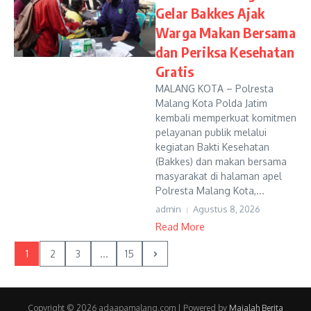
Gelar Bakkes Ajak
Warga Makan Bersama
dan Periksa Kesehatan
Gratis
MALANG KOTA – Polresta
Malang Kota Polda Jatim
kembali memperkuat komitmen
pelayanan publik melalui
kegiatan Bakti Kesehatan
(Bakkes) dan makan bersama
masyarakat di halaman apel
Polresta Malang Kota,...
admin
Agustus 8, 2026
Read More
1
2
3
...
15
Copyright © 2026 adaapamalang.com | Powered by
Majalah Berita